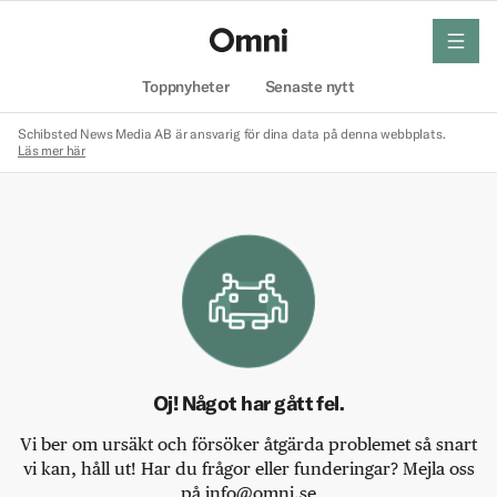
meny
Hem
Toppnyheter
Senaste nytt
Schibsted News Media AB är ansvarig för dina data på denna webbplats.
Läs mer här
Oj! Något har gått fel.
Vi ber om ursäkt och försöker åtgärda problemet så snart
vi kan, håll ut! Har du frågor eller funderingar? Mejla oss
på info@omni.se