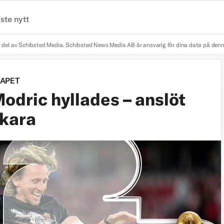
ste nytt
 del av Schibsted Media.
Schibsted News Media AB är ansvarig för dina data på den
APET
odric hyllades – anslöt
skara