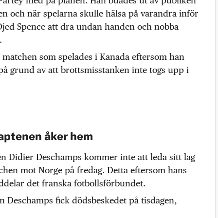
artey med på planen. Han buades ut av publiken
n och när spelarna skulle hälsa på varandra inför
Djed Spence att dra undan handen och nobba
.
a matchen som spelades i Kanada eftersom han
på grund av att brottsmisstanken inte togs upp i
aptenen åker hem
n Didier Deschamps kommer inte att leda sitt lag
tchen mot Norge på fredag. Detta eftersom hans
delar det franska fotbollsförbundet.
en Deschamps fick dödsbeskedet på tisdagen,