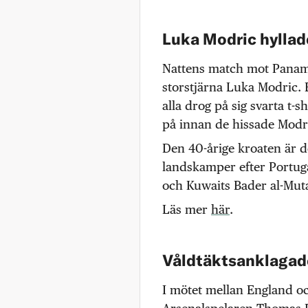
Luka Modric hyllad
Nattens match mot Panama
storstjärna Luka Modric.
alla drog på sig svarta t-
på innan de hissade Modr
Den 40-årige kroaten är d
landskamper efter Portuga
och Kuwaits Bader al-Mut
Läs mer
här
.
Våldtäktsanklagad
I mötet mellan England o