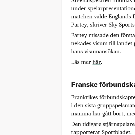
Arsenalspelaren Thomas P
under spelarpresentatione
matchen valde Englands 
Partey, skriver Sky Sports
Partey missade den först
nekades visum till landet 
hans visumansökan.
Läs mer
här
.
Franske förbundsk
Frankrikes förbundskapte
i den sista gruppspelsma
mamma har gått bort, med
Den tidigare stjärnspelar
rapporterar Sportbladet.