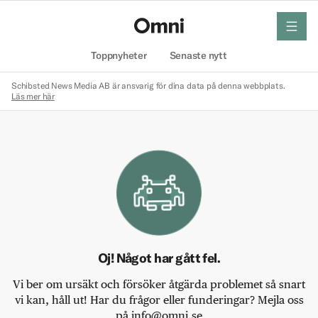
meny
Hem
Toppnyheter
Senaste nytt
Schibsted News Media AB är ansvarig för dina data på denna webbplats.
Läs mer här
Oj! Något har gått fel.
Vi ber om ursäkt och försöker åtgärda problemet så snart
vi kan, håll ut! Har du frågor eller funderingar? Mejla oss
på info@omni.se