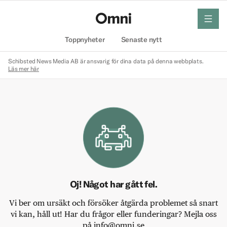
meny
Hem
Toppnyheter
Senaste nytt
Schibsted News Media AB är ansvarig för dina data på denna webbplats.
Läs mer här
Oj! Något har gått fel.
Vi ber om ursäkt och försöker åtgärda problemet så snart
vi kan, håll ut! Har du frågor eller funderingar? Mejla oss
på info@omni.se