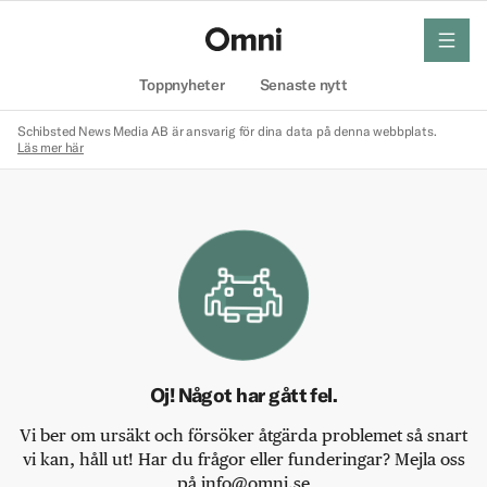
meny
Hem
Toppnyheter
Senaste nytt
Schibsted News Media AB är ansvarig för dina data på denna webbplats.
Läs mer här
Oj! Något har gått fel.
Vi ber om ursäkt och försöker åtgärda problemet så snart
vi kan, håll ut! Har du frågor eller funderingar? Mejla oss
på info@omni.se