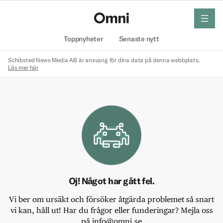
meny
Hem
Toppnyheter
Senaste nytt
Schibsted News Media AB är ansvarig för dina data på denna webbplats.
Läs mer här
Oj! Något har gått fel.
Vi ber om ursäkt och försöker åtgärda problemet så snart
vi kan, håll ut! Har du frågor eller funderingar? Mejla oss
på info@omni.se