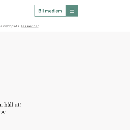
Bli medlem
meny
na webbplats.
Läs mer här
 håll ut!
.se