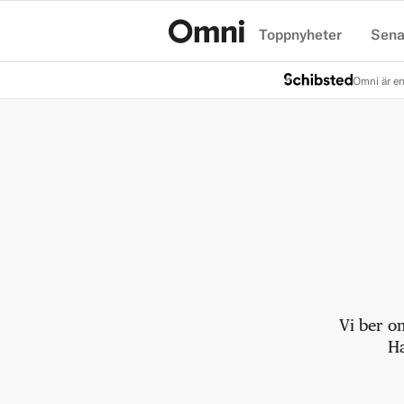
Toppnyheter
Sena
Hem
Omni är en
Vi ber o
Ha