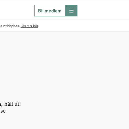
Bli medlem
meny
na webbplats.
Läs mer här
 håll ut!
.se