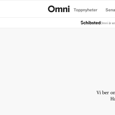
Toppnyheter
Sena
Hem
Omni är en
Vi ber o
Ha