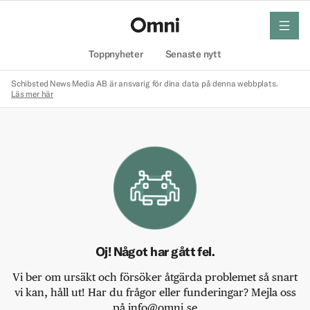
meny
Hem
Toppnyheter
Senaste nytt
Schibsted News Media AB är ansvarig för dina data på denna webbplats.
Läs mer här
Oj! Något har gått fel.
Vi ber om ursäkt och försöker åtgärda problemet så snart
vi kan, håll ut! Har du frågor eller funderingar? Mejla oss
på info@omni.se