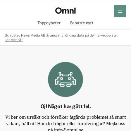
meny
Hem
Toppnyheter
Senaste nytt
Schibsted News Media AB är ansvarig för dina data på denna webbplats.
Läs mer här
Oj! Något har gått fel.
Vi ber om ursäkt och försöker åtgärda problemet så snart
vi kan, håll ut! Har du frågor eller funderingar? Mejla oss
på info@omni.se