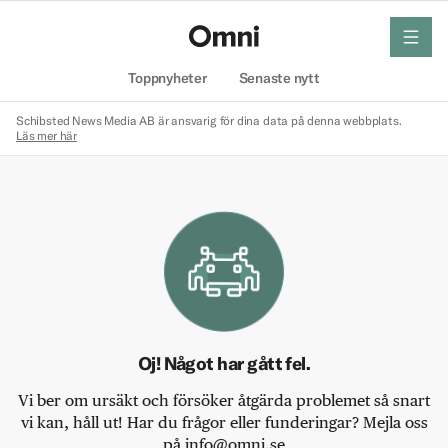
meny
Hem
Toppnyheter
Senaste nytt
Schibsted News Media AB är ansvarig för dina data på denna webbplats.
Läs mer här
Oj! Något har gått fel.
Vi ber om ursäkt och försöker åtgärda problemet så snart
vi kan, håll ut! Har du frågor eller funderingar? Mejla oss
på info@omni.se