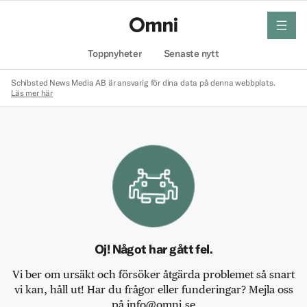
meny
Hem
Toppnyheter
Senaste nytt
Schibsted News Media AB är ansvarig för dina data på denna webbplats.
Läs mer här
Oj! Något har gått fel.
Vi ber om ursäkt och försöker åtgärda problemet så snart
vi kan, håll ut! Har du frågor eller funderingar? Mejla oss
på info@omni.se