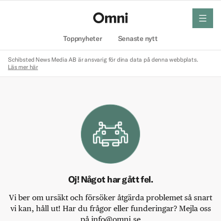
meny
Hem
Toppnyheter
Senaste nytt
Schibsted News Media AB är ansvarig för dina data på denna webbplats.
Läs mer här
Oj! Något har gått fel.
Vi ber om ursäkt och försöker åtgärda problemet så snart
vi kan, håll ut! Har du frågor eller funderingar? Mejla oss
på info@omni.se