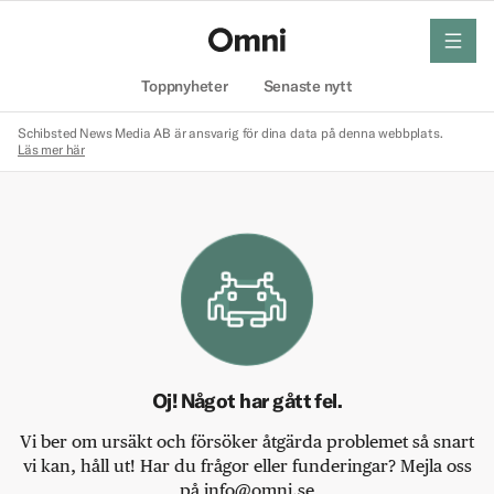
meny
Hem
Toppnyheter
Senaste nytt
Schibsted News Media AB är ansvarig för dina data på denna webbplats.
Läs mer här
Oj! Något har gått fel.
Vi ber om ursäkt och försöker åtgärda problemet så snart
vi kan, håll ut! Har du frågor eller funderingar? Mejla oss
på info@omni.se