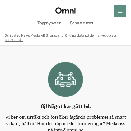
meny
Hem
Toppnyheter
Senaste nytt
Schibsted News Media AB är ansvarig för dina data på denna webbplats.
Läs mer här
Oj! Något har gått fel.
Vi ber om ursäkt och försöker åtgärda problemet så snart
vi kan, håll ut! Har du frågor eller funderingar? Mejla oss
på info@omni.se