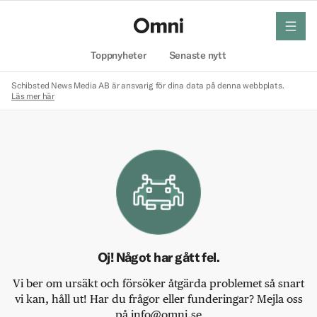
meny
Hem
Toppnyheter
Senaste nytt
Schibsted News Media AB är ansvarig för dina data på denna webbplats.
Läs mer här
Oj! Något har gått fel.
Vi ber om ursäkt och försöker åtgärda problemet så snart
vi kan, håll ut! Har du frågor eller funderingar? Mejla oss
på info@omni.se