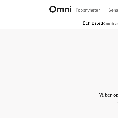
Toppnyheter
Sena
Hem
Omni är en
Vi ber o
Ha