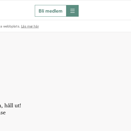
Bli medlem
meny
na webbplats.
Läs mer här
 håll ut!
.se