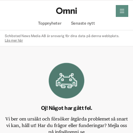
meny
Hem
Toppnyheter
Senaste nytt
Schibsted News Media AB är ansvarig för dina data på denna webbplats.
Läs mer här
Oj! Något har gått fel.
Vi ber om ursäkt och försöker åtgärda problemet så snart
vi kan, håll ut! Har du frågor eller funderingar? Mejla oss
på info@omni.se