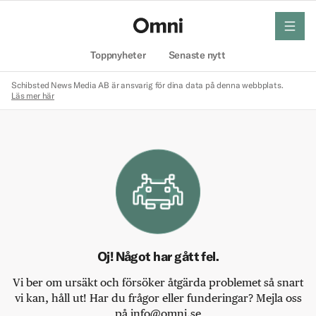
meny
Hem
Toppnyheter
Senaste nytt
Schibsted News Media AB är ansvarig för dina data på denna webbplats.
Läs mer här
Oj! Något har gått fel.
Vi ber om ursäkt och försöker åtgärda problemet så snart
vi kan, håll ut! Har du frågor eller funderingar? Mejla oss
på info@omni.se