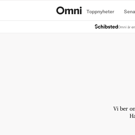
Toppnyheter
Sena
Hem
Omni är en
Vi ber o
Ha