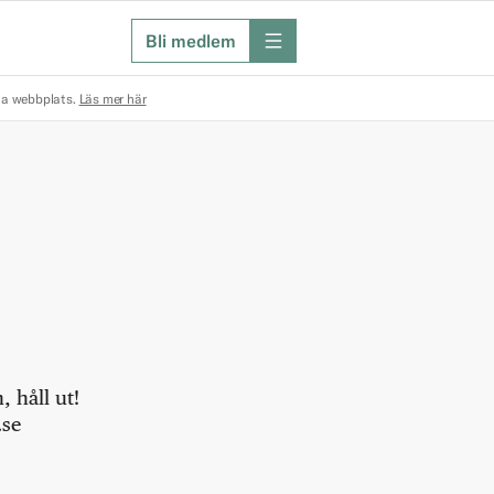
Bli medlem
meny
na webbplats.
Läs mer här
 håll ut!
.se