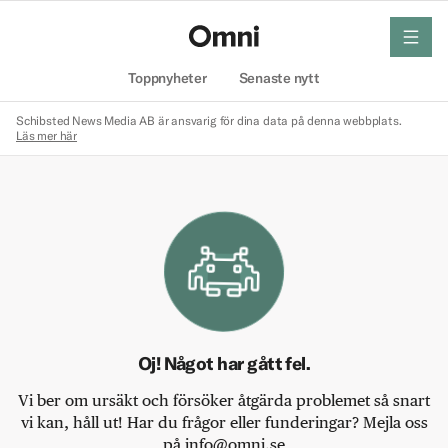
meny
Hem
Toppnyheter
Senaste nytt
Schibsted News Media AB är ansvarig för dina data på denna webbplats.
Läs mer här
Oj! Något har gått fel.
Vi ber om ursäkt och försöker åtgärda problemet så snart
vi kan, håll ut! Har du frågor eller funderingar? Mejla oss
på info@omni.se