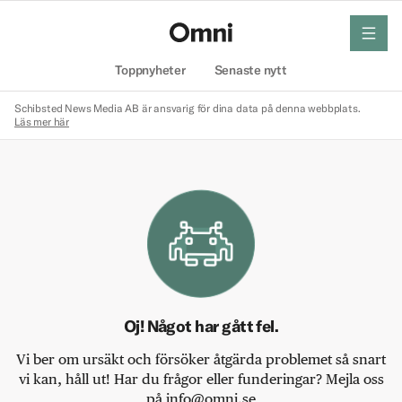
meny
Hem
Toppnyheter
Senaste nytt
Schibsted News Media AB är ansvarig för dina data på denna webbplats.
Läs mer här
Oj! Något har gått fel.
Vi ber om ursäkt och försöker åtgärda problemet så snart
vi kan, håll ut! Har du frågor eller funderingar? Mejla oss
på info@omni.se