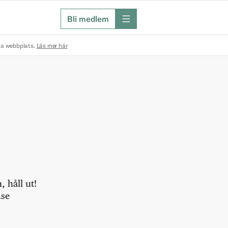
Bli medlem
meny
na webbplats.
Läs mer här
 håll ut!
.se