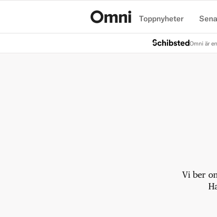
Toppnyheter
Sena
Hem
Omni är en
Vi ber o
Ha