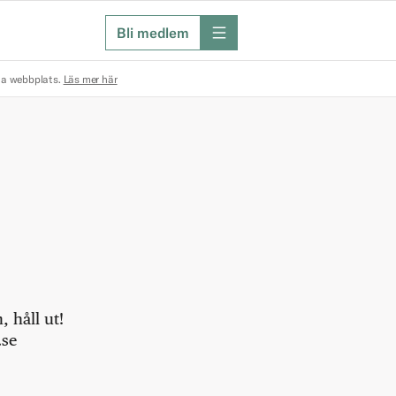
Bli medlem
meny
na webbplats.
Läs mer här
 håll ut!
.se