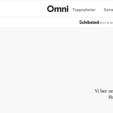
Toppnyheter
Sena
Hem
Omni är en
Vi ber o
Ha