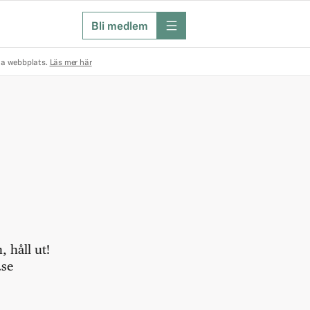
Bli medlem
meny
na webbplats.
Läs mer här
 håll ut!
.se