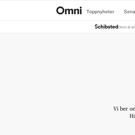
Toppnyheter
Sena
Hem
Omni är en
Vi ber o
Ha