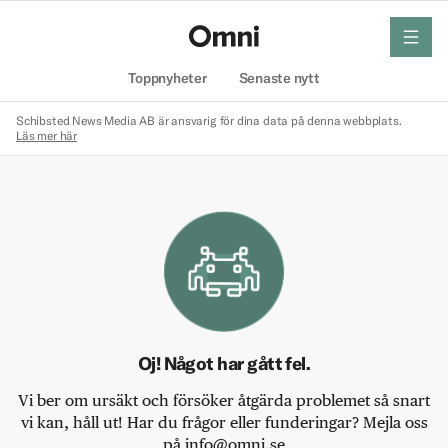
meny
Hem
Toppnyheter
Senaste nytt
Schibsted News Media AB är ansvarig för dina data på denna webbplats.
Läs mer här
Oj! Något har gått fel.
Vi ber om ursäkt och försöker åtgärda problemet så snart
vi kan, håll ut! Har du frågor eller funderingar? Mejla oss
på info@omni.se