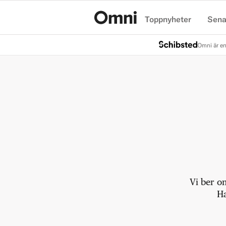
Toppnyheter
Sena
Hem
Omni är en
Vi ber o
Ha