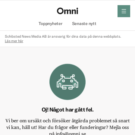
meny
Hem
Toppnyheter
Senaste nytt
Schibsted News Media AB är ansvarig för dina data på denna webbplats.
Läs mer här
Oj! Något har gått fel.
Vi ber om ursäkt och försöker åtgärda problemet så snart
vi kan, håll ut! Har du frågor eller funderingar? Mejla oss
på info@omni.se