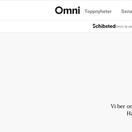
Toppnyheter
Sena
Hem
Omni är en
Vi ber o
Ha