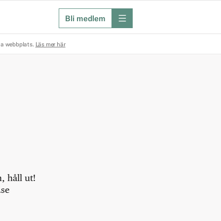
Bli medlem
meny
na webbplats.
Läs mer här
 håll ut!
.se