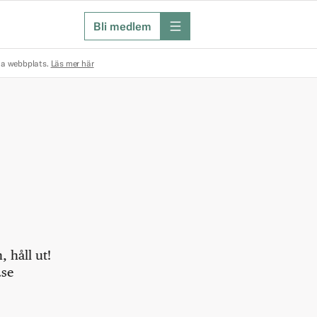
Bli medlem
meny
na webbplats.
Läs mer här
 håll ut!
.se