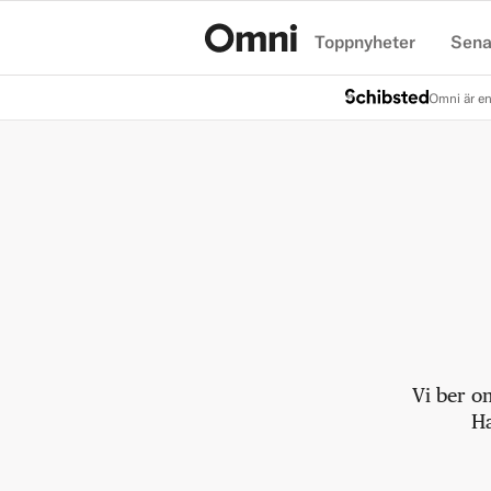
Toppnyheter
Sena
Hem
Omni är en
Vi ber o
Ha