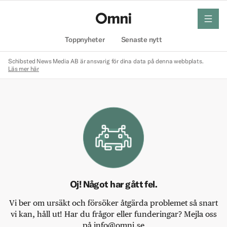
meny
Hem
Toppnyheter
Senaste nytt
Schibsted News Media AB är ansvarig för dina data på denna webbplats.
Läs mer här
Oj! Något har gått fel.
Vi ber om ursäkt och försöker åtgärda problemet så snart
vi kan, håll ut! Har du frågor eller funderingar? Mejla oss
på info@omni.se