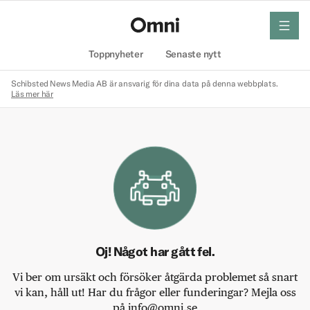
meny
Hem
Toppnyheter
Senaste nytt
Schibsted News Media AB är ansvarig för dina data på denna webbplats.
Läs mer här
Oj! Något har gått fel.
Vi ber om ursäkt och försöker åtgärda problemet så snart
vi kan, håll ut! Har du frågor eller funderingar? Mejla oss
på info@omni.se