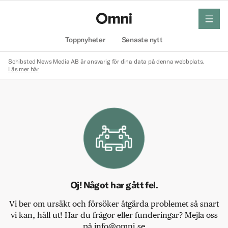
meny
Hem
Toppnyheter
Senaste nytt
Schibsted News Media AB är ansvarig för dina data på denna webbplats.
Läs mer här
Oj! Något har gått fel.
Vi ber om ursäkt och försöker åtgärda problemet så snart
vi kan, håll ut! Har du frågor eller funderingar? Mejla oss
på info@omni.se