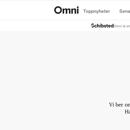
Toppnyheter
Sena
Hem
Omni är en
Vi ber o
Ha