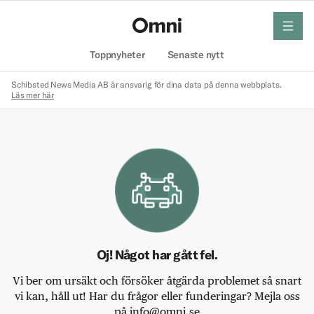
meny
Hem
Toppnyheter
Senaste nytt
Schibsted News Media AB är ansvarig för dina data på denna webbplats.
Läs mer här
Oj! Något har gått fel.
Vi ber om ursäkt och försöker åtgärda problemet så snart
vi kan, håll ut! Har du frågor eller funderingar? Mejla oss
på info@omni.se