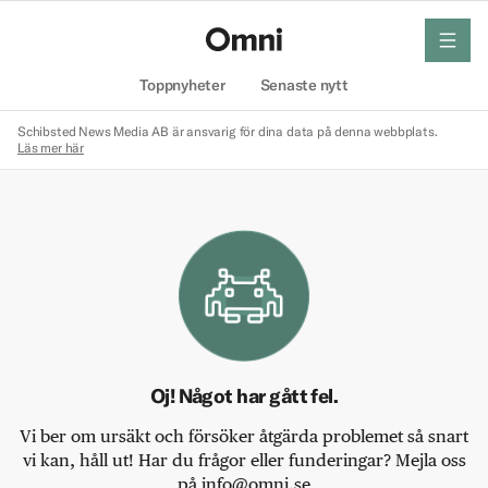
meny
Hem
Toppnyheter
Senaste nytt
Schibsted News Media AB är ansvarig för dina data på denna webbplats.
Läs mer här
Oj! Något har gått fel.
Vi ber om ursäkt och försöker åtgärda problemet så snart
vi kan, håll ut! Har du frågor eller funderingar? Mejla oss
på info@omni.se