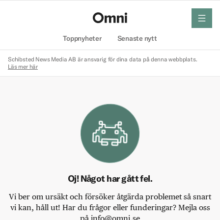
meny
Hem
Toppnyheter
Senaste nytt
Schibsted News Media AB är ansvarig för dina data på denna webbplats.
Läs mer här
Oj! Något har gått fel.
Vi ber om ursäkt och försöker åtgärda problemet så snart
vi kan, håll ut! Har du frågor eller funderingar? Mejla oss
på info@omni.se