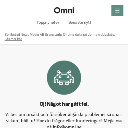
meny
Hem
Toppnyheter
Senaste nytt
Schibsted News Media AB är ansvarig för dina data på denna webbplats.
Läs mer här
Oj! Något har gått fel.
Vi ber om ursäkt och försöker åtgärda problemet så snart
vi kan, håll ut! Har du frågor eller funderingar? Mejla oss
på info@omni.se