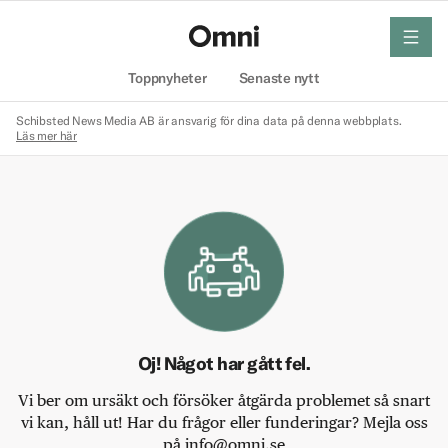
meny
Hem
Toppnyheter
Senaste nytt
Schibsted News Media AB är ansvarig för dina data på denna webbplats.
Läs mer här
Oj! Något har gått fel.
Vi ber om ursäkt och försöker åtgärda problemet så snart
vi kan, håll ut! Har du frågor eller funderingar? Mejla oss
på info@omni.se