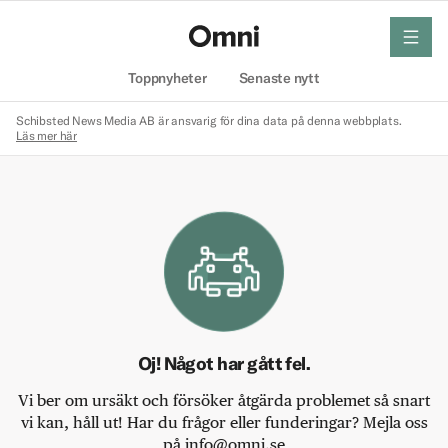
meny
Hem
Toppnyheter
Senaste nytt
Schibsted News Media AB är ansvarig för dina data på denna webbplats.
Läs mer här
Oj! Något har gått fel.
Vi ber om ursäkt och försöker åtgärda problemet så snart
vi kan, håll ut! Har du frågor eller funderingar? Mejla oss
på info@omni.se