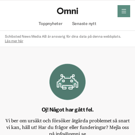
meny
Hem
Toppnyheter
Senaste nytt
Schibsted News Media AB är ansvarig för dina data på denna webbplats.
Läs mer här
Oj! Något har gått fel.
Vi ber om ursäkt och försöker åtgärda problemet så snart
vi kan, håll ut! Har du frågor eller funderingar? Mejla oss
på info@omni.se