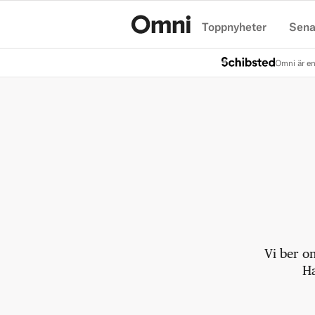
Toppnyheter
Sena
Hem
Omni är en
Vi ber o
Ha