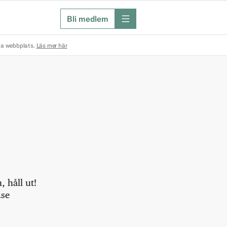
Bli medlem
meny
na webbplats.
Läs mer här
 håll ut!
.se