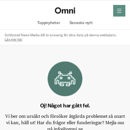
meny
Hem
Toppnyheter
Senaste nytt
Schibsted News Media AB är ansvarig för dina data på denna webbplats.
Läs mer här
Oj! Något har gått fel.
Vi ber om ursäkt och försöker åtgärda problemet så snart
vi kan, håll ut! Har du frågor eller funderingar? Mejla oss
på info@omni.se