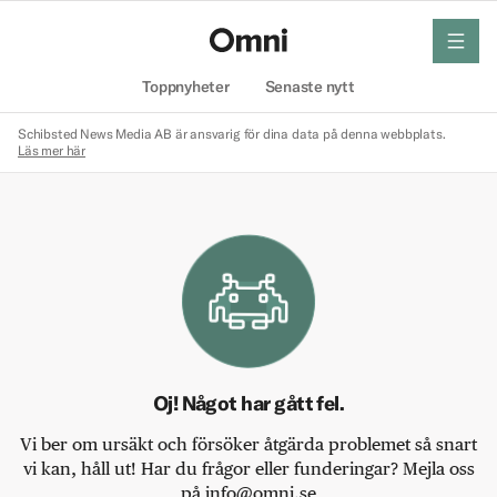
meny
Hem
Toppnyheter
Senaste nytt
Schibsted News Media AB är ansvarig för dina data på denna webbplats.
Läs mer här
Oj! Något har gått fel.
Vi ber om ursäkt och försöker åtgärda problemet så snart
vi kan, håll ut! Har du frågor eller funderingar? Mejla oss
på info@omni.se