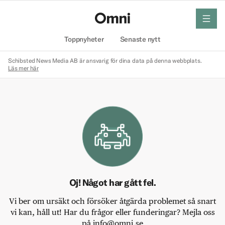
meny
Hem
Toppnyheter
Senaste nytt
Schibsted News Media AB är ansvarig för dina data på denna webbplats.
Läs mer här
Oj! Något har gått fel.
Vi ber om ursäkt och försöker åtgärda problemet så snart
vi kan, håll ut! Har du frågor eller funderingar? Mejla oss
på info@omni.se