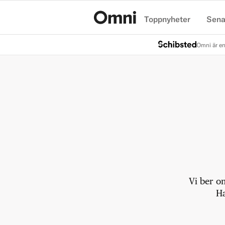
Toppnyheter
Sena
Hem
Omni är en
Vi ber o
Ha