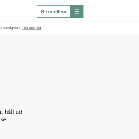
Bli medlem
meny
na webbplats.
Läs mer här
 håll ut!
.se