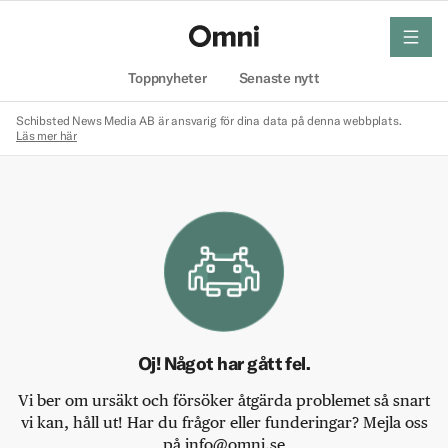
meny
Hem
Toppnyheter
Senaste nytt
Schibsted News Media AB är ansvarig för dina data på denna webbplats.
Läs mer här
Oj! Något har gått fel.
Vi ber om ursäkt och försöker åtgärda problemet så snart
vi kan, håll ut! Har du frågor eller funderingar? Mejla oss
på info@omni.se