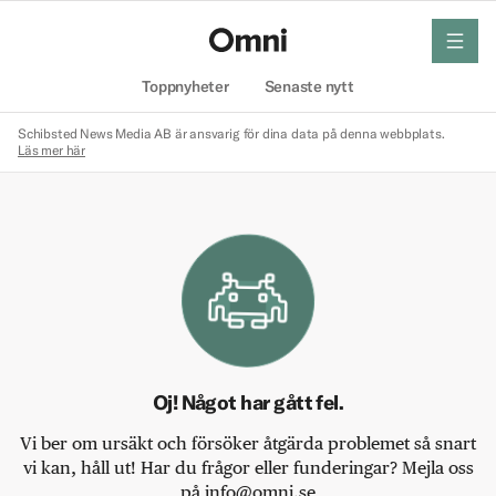
meny
Hem
Toppnyheter
Senaste nytt
Schibsted News Media AB är ansvarig för dina data på denna webbplats.
Läs mer här
Oj! Något har gått fel.
Vi ber om ursäkt och försöker åtgärda problemet så snart
vi kan, håll ut! Har du frågor eller funderingar? Mejla oss
på info@omni.se