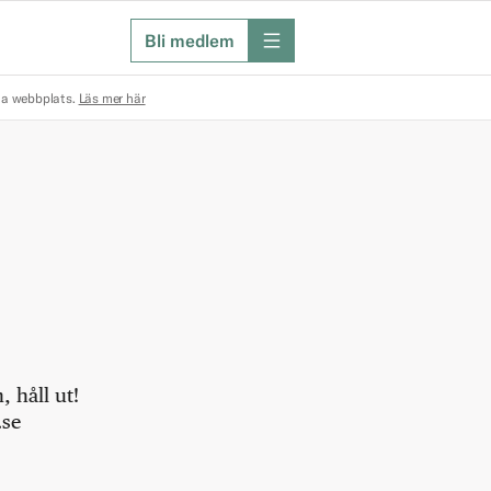
Bli medlem
meny
na webbplats.
Läs mer här
 håll ut!
.se