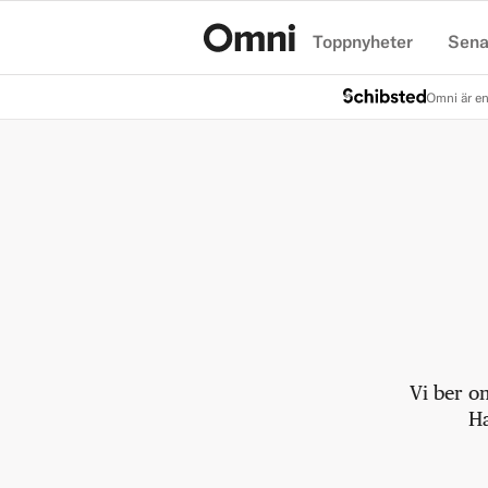
Toppnyheter
Sena
Hem
Omni är en
Vi ber o
Ha