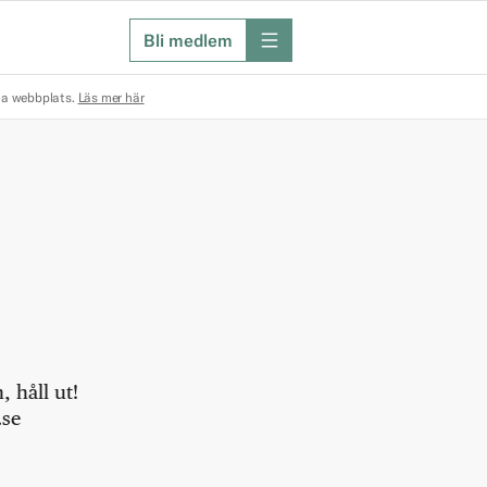
Bli medlem
meny
na webbplats.
Läs mer här
 håll ut!
.se