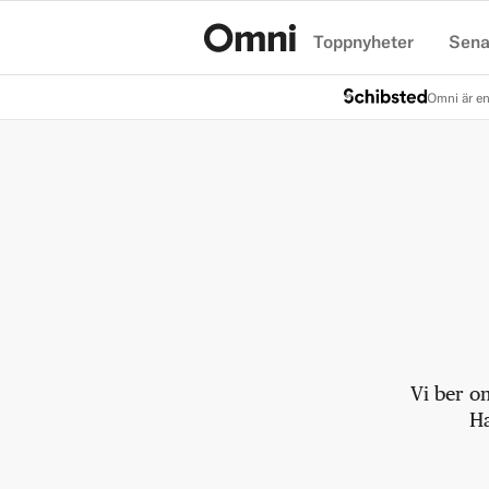
Toppnyheter
Sena
Hem
Omni är en
Vi ber o
Ha